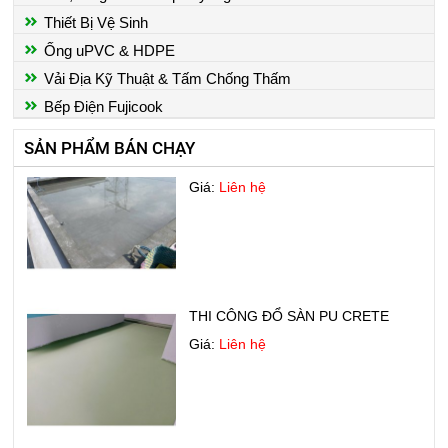
XƯỞNG
Thiết Bị Vệ Sinh
Giá:
Liên hệ
Ống uPVC & HDPE
Vải Địa Kỹ Thuật & Tấm Chống Thấm
Bếp Điện Fujicook
SẢN PHẨM BÁN CHẠY
CHỐNG THẤM SÀN MÁI
Giá:
Liên hệ
THI CÔNG ĐỔ SÀN PU CRETE
Giá:
Liên hệ