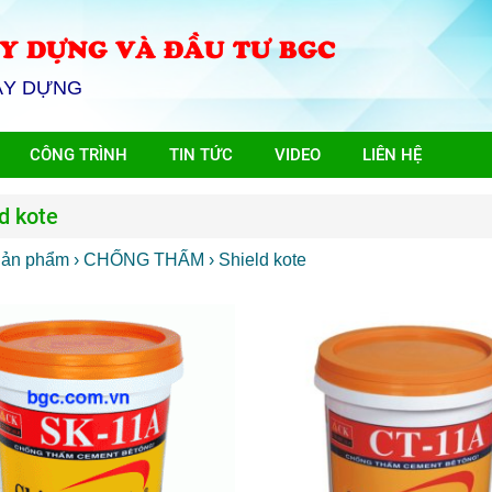
Y DỰNG VÀ ĐẦU TƯ BGC
ÂY DỰNG
CÔNG TRÌNH
TIN TỨC
VIDEO
LIÊN HỆ
d kote
Sản phẩm
› CHỐNG THẤM
› Shield kote