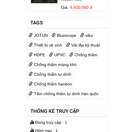
Giá:
4,500,000 đ
Bếp Điện Fujicook -
TAGS
Công nghệ Nhật Bản
Model: 579
JOTUN
Bluescope
sika
Giá:
3,999,000 đ
Thiết bị vệ sinh
Vải địa kỹ thuật
KOVA MATIC KL5 25KG
HDPE
UPVC
Chống thấm
Giá:
1,700,000 đ
Chống thấm màng khò
Chống thấm tự dính
Jotamastic 90
Chống thấm hanbon
Giá:
3,600,000 đ
Tấm chống thấm tự dính hàn quốc
Jotun Futura Classic
THỐNG KÊ TRUY CẬP
Giá:
4,140,000 đ
Đang truy cập : 1
Hôm nay : 1