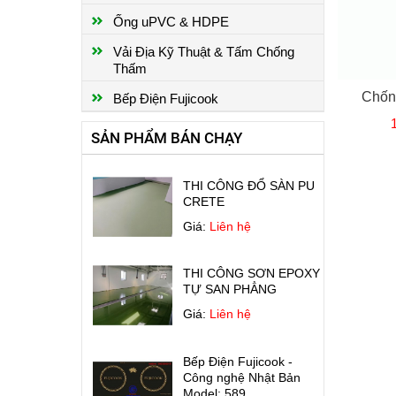
NHÀ XƯỞNG
Ống uPVC & HDPE
Giá:
Liên hệ
Vải Địa Kỹ Thuật & Tấm Chống
Thấm
CHỐNG THẤM SÀN MÁI
Chốn
Bếp Điện Fujicook
Giá:
Liên hệ
SẢN PHẨM BÁN CHẠY
THI CÔNG ĐỔ SÀN PU
CRETE
Giá:
Liên hệ
THI CÔNG SƠN EPOXY
TỰ SAN PHẲNG
Giá:
Liên hệ
Bếp Điện Fujicook -
Công nghệ Nhật Bản
Model: 589