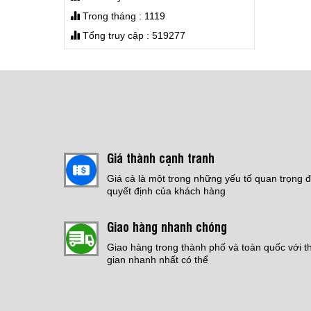
THI CÔNG SƠN EPOXY
Trong tháng : 1119
NHÀ XƯỞNG
Jotafloor EP SL Uni
Tổng truy cập : 519277
Giá:
Liên hệ
Giá:
4,200,000 đ
CHỐNG THẤM SÀN MÁI
Giá:
Liên hệ
THI CÔNG ĐỔ SÀN PU
Giá thành cạnh tranh
CRETE
Giá:
Liên hệ
Giá cả là một trong những yếu tố quan trọng 
quyết định của khách hàng
THI CÔNG SƠN EPOXY
Giao hàng nhanh chóng
TỰ SAN PHẲNG
Giá:
Liên hệ
Giao hàng trong thành phố và toàn quốc với t
gian nhanh nhất có thể
Bếp Điện Fujicook -
Công nghệ Nhật Bản
Model: 589