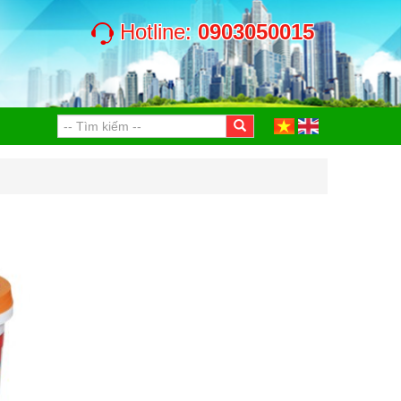
Hotline:
0903050015