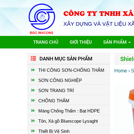
CÔNG TY TNHH XÂ
XÂY DỰNG VÀ VẬT LIỆU X
TRANG CHỦ
GIỚI THIỆU
SẢN PHẨM
Shiel
DANH MỤC SẢN PHẨM
THI CÔNG SƠN-CHỐNG THẤM
Home
› 
SƠN CÔNG NGHIỆP
SƠN TRANG TRÍ
CHỐNG THẤM
Màng Chống Thấm : Bạt HDPE
Tôn, Xà gồ Bluescope Lysaght
Thiết Bị Vệ Sinh
THI CÔNG SƠN EPOXY