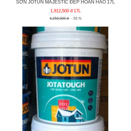
SƠN JOTUN MAJESTIC ĐẸP HOÀN HẢO 17L
1,912,500 đ 17L
4,250,000 đ
- 55 %