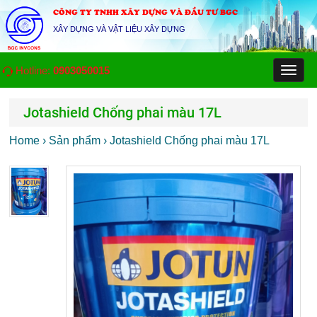
CÔNG TY TNHH XÂY DỰNG VÀ ĐẦU TƯ BGC
XÂY DỰNG VÀ VẬT LIỆU XÂY DỰNG
Hotline:
0903050015
Toggl
naviga
Jotashield Chống phai màu 17L
Home
›
Sản phẩm
›
Jotashield Chống phai màu 17L