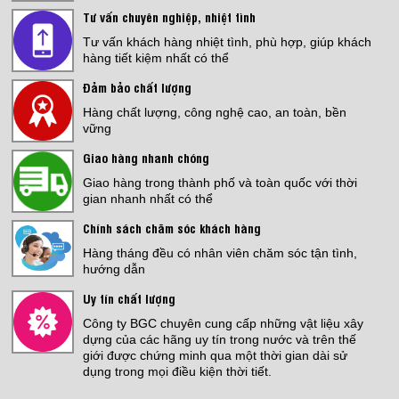
Tư vấn chuyên nghiệp, nhiệt tình
Tư vấn khách hàng nhiệt tình, phù hợp, giúp khách
hàng tiết kiệm nhất có thể
Đảm bảo chất lượng
Bếp Điện Fujicook - Công nghệ Nhật
Bản Model: 579
Hàng chất lượng, công nghệ cao, an toàn, bền
vững
Giá:
3,999,000 đ
THI CÔNG SƠN EPOXY NHÀ
Giao hàng nhanh chóng
XƯỞNG
Giao hàng trong thành phố và toàn quốc với thời
Giá:
Liên hệ
gian nhanh nhất có thể
Chính sách chăm sóc khách hàng
KOVA MATIC KL5 25KG
Hàng tháng đều có nhân viên chăm sóc tận tình,
Giá:
1,700,000 đ
hướng dẫn
CHỐNG THẤM SÀN MÁI
Uy tín chất lượng
Giá:
Liên hệ
Công ty BGC chuyên cung cấp những vật liệu xây
dựng của các hãng uy tín trong nước và trên thế
giới được chứng minh qua một thời gian dài sử
Jotamastic 90
dụng trong mọi điều kiện thời tiết.
Giá:
3,600,000 đ