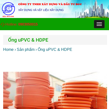
CÔNG TY TNHH XÂY DỰNG VÀ ĐẦU TƯ BGC
XÂY DỰNG VÀ VẬT LIỆU XÂY DỰNG
Hotline:
0903050015
Toggl
naviga
Ống uPVC & HDPE
Home
› Sản phẩm
› Ống uPVC & HDPE