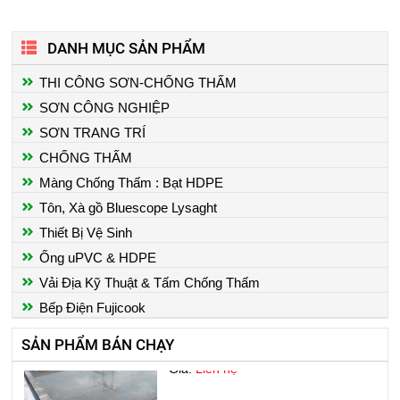
DANH MỤC SẢN PHẨM
THI CÔNG SƠN-CHỐNG THẤM
SƠN CÔNG NGHIỆP
SƠN TRANG TRÍ
CHỐNG THẤM
Màng Chống Thấm : Bạt HDPE
THI CÔNG SƠN EPOXY NHÀ
XƯỞNG
Tôn, Xà gồ Bluescope Lysaght
Giá:
Liên hệ
Thiết Bị Vệ Sinh
Ống uPVC & HDPE
Vải Địa Kỹ Thuật & Tấm Chống Thấm
Bếp Điện Fujicook
CHỐNG THẤM SÀN MÁI
SẢN PHẨM BÁN CHẠY
Giá:
Liên hệ