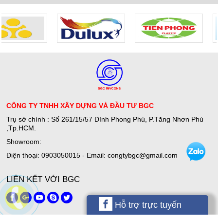
THI CÔNG ĐỔ SÀN PU CRETE
Giá:
Liên hệ
Jotun Futura Classic
Giá:
4,140,000 đ
THI CÔNG SƠN EPOXY TỰ SAN
PHẲNG
CÔNG TY TNHH XÂY DỰNG VÀ ĐẦU TƯ BGC
Giá:
Liên hệ
Trụ sở chính : Số 261/15/57 Đình Phong Phú, P.Tăng Nhơn Phú
,Tp.HCM.
Jotafloor EP SL Uni
Showroom:
Giá:
4,200,000 đ
Điện thoại: 0903050015 - Email: congtybgc@gmail.com
Bếp Điện Fujicook - Công nghệ Nhật
Bản Model: 589
LIÊN KẾT VỚI BGC
Giá:
4,500,000 đ
Hỗ trợ trực tuyến