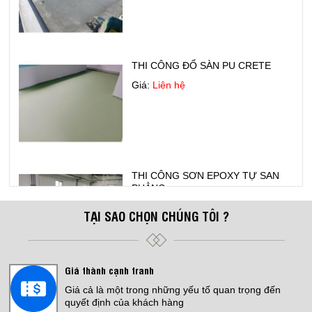
THI CÔNG ĐỔ SÀN PU CRETE
Giá:
Liên hệ
THI CÔNG SƠN EPOXY TỰ SAN
PHẲNG
Giá:
Liên hệ
TẠI SAO CHỌN CHÚNG TÔI ?
Giá thành cạnh tranh
Bếp Điện Fujicook - Công nghệ Nhật
Bản Model: 589
Giá cả là một trong những yếu tố quan trọng đến
quyết định của khách hàng
Giá:
4,500,000 đ