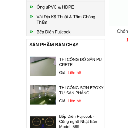
NHÀ XƯỞNG
Ống uPVC & HDPE
Giá:
Liên hệ
Vải Địa Kỹ Thuật & Tấm Chống
Thấm
CHỐNG THẤM SÀN MÁI
Chốn
Bếp Điện Fujicook
Giá:
Liên hệ
SẢN PHẨM BÁN CHẠY
THI CÔNG ĐỔ SÀN PU
CRETE
Giá:
Liên hệ
THI CÔNG SƠN EPOXY
TỰ SAN PHẲNG
Giá:
Liên hệ
Bếp Điện Fujicook -
Công nghệ Nhật Bản
Model: 589