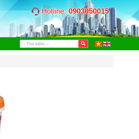
Hotline:
0903050015