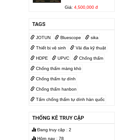
Giá:
4,500,000 đ
Bếp Điện Fujicook -
TAGS
Công nghệ Nhật Bản
Model: 579
JOTUN
Bluescope
sika
Giá:
3,999,000 đ
Thiết bị vệ sinh
Vải địa kỹ thuật
KOVA MATIC KL5 25KG
HDPE
UPVC
Chống thấm
Giá:
1,700,000 đ
Chống thấm màng khò
Chống thấm tự dính
Jotamastic 90
Chống thấm hanbon
Giá:
3,600,000 đ
Tấm chống thấm tự dính hàn quốc
Jotun Futura Classic
THỐNG KÊ TRUY CẬP
Giá:
4,140,000 đ
Đang truy cập : 2
Hôm nay : 78