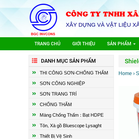
CÔNG TY TNHH XÂ
XÂY DỰNG VÀ VẬT LIỆU X
TRANG CHỦ
GIỚI THIỆU
SẢN PHẨM
Shiel
DANH MỤC SẢN PHẨM
THI CÔNG SƠN-CHỐNG THẤM
Home
› 
SƠN CÔNG NGHIỆP
SƠN TRANG TRÍ
CHỐNG THẤM
Màng Chống Thấm : Bạt HDPE
Tôn, Xà gồ Bluescope Lysaght
Thiết Bị Vệ Sinh
THI CÔNG SƠN EPOXY