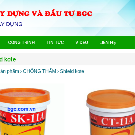
Y DỰNG VÀ ĐẦU TƯ BGC
ÂY DỰNG
CÔNG TRÌNH
TIN TỨC
VIDEO
LIÊN HỆ
d kote
Sản phẩm
› CHỐNG THẤM
› Shield kote