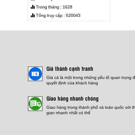
THI CÔNG SƠN EPOXY
NHÀ XƯỞNG
Jotafloor EP SL Uni
Trong tháng : 1628
Giá:
Liên hệ
Giá:
4,200,000 đ
Tổng truy cập : 520043
CHỐNG THẤM SÀN MÁI
Giá:
Liên hệ
THI CÔNG ĐỔ SÀN PU
CRETE
Giá thành cạnh tranh
Giá:
Liên hệ
Giá cả là một trong những yếu tố quan trọng 
quyết định của khách hàng
THI CÔNG SƠN EPOXY
TỰ SAN PHẲNG
Giao hàng nhanh chóng
Giá:
Liên hệ
Giao hàng trong thành phố và toàn quốc với t
gian nhanh nhất có thể
Bếp Điện Fujicook -
Công nghệ Nhật Bản
Model: 589