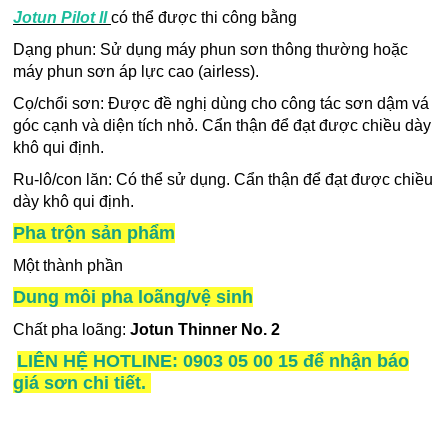
Jotun Pilot II
có thể được thi công bằng
Dạng phun: Sử dụng máy phun sơn thông thường hoặc
máy phun sơn áp lực cao (airless).
Cọ/chổi sơn: Được đề nghị dùng cho công tác sơn dậm vá
góc cạnh và diện tích nhỏ. Cẩn thận để đạt được chiều dày
khô qui định.
Ru-lô/con lăn: Có thể sử dụng. Cẩn thận để đạt được chiều
dày khô qui định.
Pha trộn sản phẩm
Một thành phần
Dung môi pha loãng/vệ sinh
Chất pha loãng:
Jotun Thinner No. 2
LIÊN HỆ HOTLINE: 0903 05 00 15 để nhận báo
giá sơn chi tiết.