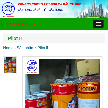
CÔNG TY TNHH XÂY DỰNG VÀ ĐẦU TƯ BGC
XÂY DỰNG VÀ VẬT LIỆU XÂY DỰNG
Hotline:
0903050015
Toggl
naviga
Pilot II
Home
›
Sản phẩm
›
Pilot II