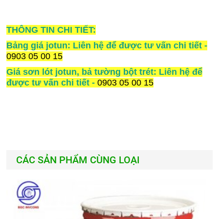
THÔNG TIN CHI TIẾT:
Bảng giá jotun: Liên hệ để được tư vấn chi tiết -
0903 05 00 15
Giá sơn lót jotun, bả tường bột trét: Liên hệ để
được tư vấn chi tiết -
0903 05 00 15
CÁC SẢN PHẨM CÙNG LOẠI