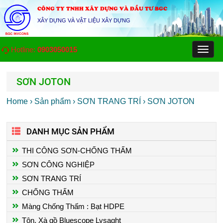
CÔNG TY TNHH XÂY DỰNG VÀ ĐẦU TƯ BGC
XÂY DỰNG VÀ VẬT LIỆU XÂY DỰNG
Hotline:
0903050015
Toggl
naviga
SƠN JOTON
Home
› Sản phẩm
› SƠN TRANG TRÍ
› SƠN JOTON
DANH MỤC SẢN PHẨM
THI CÔNG SƠN-CHỐNG THẤM
SƠN CÔNG NGHIỆP
SƠN TRANG TRÍ
CHỐNG THẤM
Màng Chống Thấm : Bạt HDPE
Tôn, Xà gồ Bluescope Lysaght
THI CÔNG SƠN EPOXY NHÀ