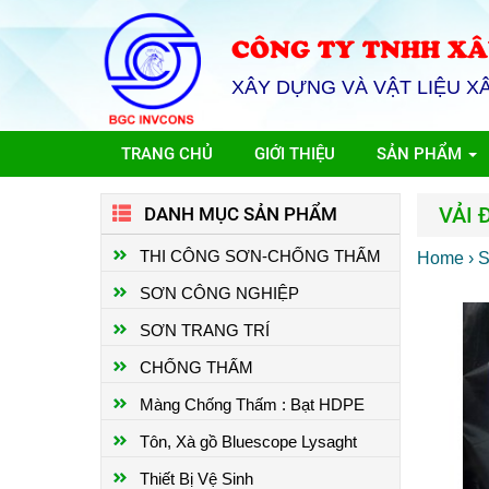
CÔNG TY TNHH XÂ
XÂY DỰNG VÀ VẬT LIỆU X
TRANG CHỦ
GIỚI THIỆU
SẢN PHẨM
VẢI 
DANH MỤC SẢN PHẨM
THI CÔNG SƠN-CHỐNG THẤM
Home
› 
SƠN CÔNG NGHIỆP
SƠN TRANG TRÍ
CHỐNG THẤM
Màng Chống Thấm : Bạt HDPE
Tôn, Xà gồ Bluescope Lysaght
Thiết Bị Vệ Sinh
THI CÔNG SƠN EPOXY