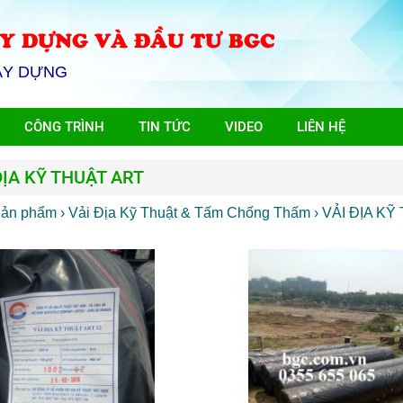
Y DỰNG VÀ ĐẦU TƯ BGC
ÂY DỰNG
CÔNG TRÌNH
TIN TỨC
VIDEO
LIÊN HỆ
ĐỊA KỸ THUẬT ART
Sản phẩm
› Vải Địa Kỹ Thuật & Tấm Chống Thấm
› VẢI ĐỊA K