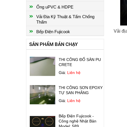
NHÀ XƯỞNG
Ống uPVC & HDPE
Giá:
Liên hệ
Vải Địa Kỹ Thuật & Tấm Chống
Thấm
CHỐNG THẤM SÀN MÁI
Vải đị
Bếp Điện Fujicook
Giá:
Liên hệ
SẢN PHẨM BÁN CHẠY
THI CÔNG ĐỔ SÀN PU
CRETE
Giá:
Liên hệ
THI CÔNG SƠN EPOXY
TỰ SAN PHẲNG
Giá:
Liên hệ
Bếp Điện Fujicook -
Công nghệ Nhật Bản
Model: 589