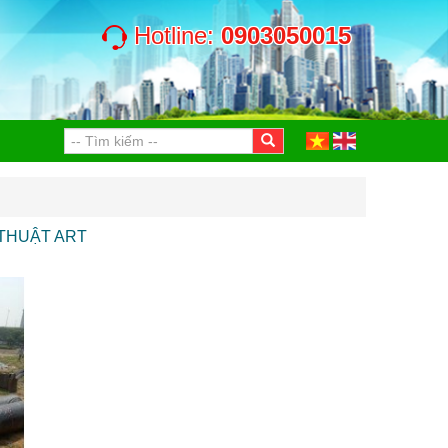
Hotline:
0903050015
Ỹ THUẬT ART