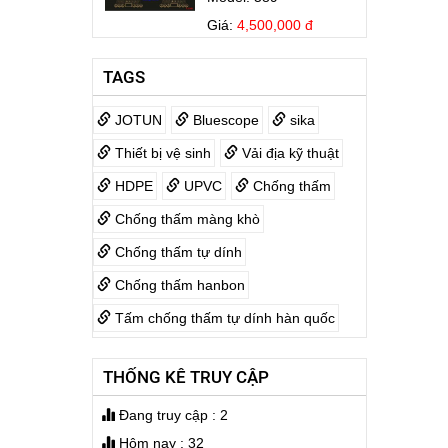
Giá:
4,500,000 đ
Bếp Điện Fujicook -
TAGS
Công nghệ Nhật Bản
Model: 579
JOTUN
Bluescope
sika
Giá:
3,999,000 đ
Thiết bị vệ sinh
Vải địa kỹ thuật
KOVA MATIC KL5 25KG
HDPE
UPVC
Chống thấm
Giá:
1,700,000 đ
Chống thấm màng khò
Chống thấm tự dính
Jotamastic 90
Chống thấm hanbon
Giá:
3,600,000 đ
Tấm chống thấm tự dính hàn quốc
Jotun Futura Classic
THỐNG KÊ TRUY CẬP
Giá:
4,140,000 đ
Đang truy cập : 2
Hôm nay : 32