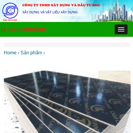
CÔNG TY TNHH XÂY DỰNG VÀ ĐẦU TƯ BGC
XÂY DỰNG VÀ VẬT LIỆU XÂY DỰNG
Hotline:
0903050015
Toggl
naviga
Home
› Sản phẩm
›