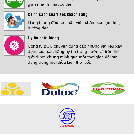
gian nhanh nhất có thể
Giá:
Liên hệ
Chính sách chăm sóc khách hàng
KOVA MATIC KL5 25KG
Hàng tháng đều có nhân viên chăm sóc tận tình,
hướng dẫn
Giá:
1,700,000 đ
Uy tín chất lượng
CHỐNG THẤM SÀN MÁI
Công ty BGC chuyên cung cấp những vật liệu xây
Giá:
Liên hệ
dựng của các hãng uy tín trong nước và trên thế
giới được chứng minh qua một thời gian dài sử
dụng trong mọi điều kiện thời tiết.
Jotamastic 90
Giá:
3,600,000 đ
THI CÔNG ĐỔ SÀN PU CRETE
Giá:
Liên hệ
Jotun Futura Classic
Giá:
4,140,000 đ