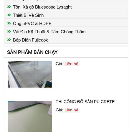
Tôn, Xà gồ Bluescope Lysaght
THI CÔNG SƠN EPOXY NHÀ
XƯỞNG
Thiết Bị Vệ Sinh
Giá:
Liên hệ
Ống uPVC & HDPE
Vải Địa Kỹ Thuật & Tấm Chống Thấm
Bếp Điện Fujicook
SẢN PHẨM BÁN CHẠY
CHỐNG THẤM SÀN MÁI
Giá:
Liên hệ
THI CÔNG ĐỔ SÀN PU CRETE
Giá:
Liên hệ