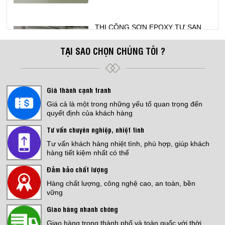
THI CÔNG SƠN EPOXY TỰ SAN
PHẲNG
Giá:
Liên hệ
TẠI SAO CHỌN CHÚNG TÔI ?
Giá thành cạnh tranh
Bếp Điện Fujicook - Công nghệ Nhật
Giá cả là một trong những yếu tố quan trọng đến
Bản Model: 589
quyết định của khách hàng
Giá:
4,500,000 đ
Tư vấn chuyên nghiệp, nhiệt tình
Tư vấn khách hàng nhiệt tình, phù hợp, giúp khách
hàng tiết kiệm nhất có thể
Đảm bảo chất lượng
Bếp Điện Fujicook - Công nghệ Nhật
Hàng chất lượng, công nghệ cao, an toàn, bền
Bản Model: 579
vững
Giá:
3,999,000 đ
Giao hàng nhanh chóng
THI CÔNG SƠN EPOXY NHÀ
Giao hàng trong thành phố và toàn quốc với thời
XƯỞNG