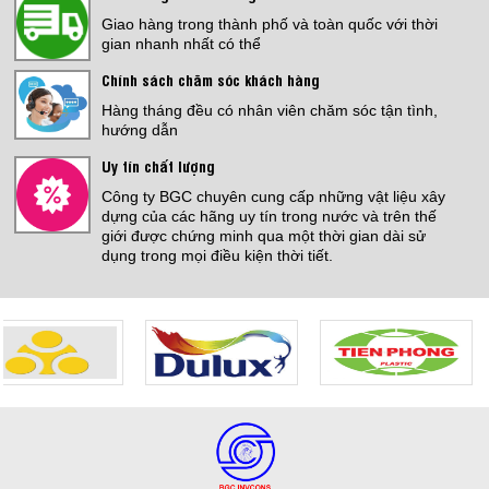
THI CÔNG SƠN EPOXY NHÀ
Giao hàng trong thành phố và toàn quốc với thời
XƯỞNG
gian nhanh nhất có thể
Giá:
Liên hệ
Chính sách chăm sóc khách hàng
Hàng tháng đều có nhân viên chăm sóc tận tình,
KOVA MATIC KL5 25KG
hướng dẫn
Giá:
1,700,000 đ
Uy tín chất lượng
CHỐNG THẤM SÀN MÁI
Công ty BGC chuyên cung cấp những vật liệu xây
Giá:
Liên hệ
dựng của các hãng uy tín trong nước và trên thế
giới được chứng minh qua một thời gian dài sử
dụng trong mọi điều kiện thời tiết.
Jotamastic 90
Giá:
3,600,000 đ
THI CÔNG ĐỔ SÀN PU CRETE
Giá:
Liên hệ
Jotun Futura Classic
Giá:
4,140,000 đ