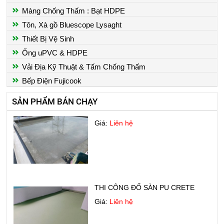
Màng Chống Thấm : Bạt HDPE
Tôn, Xà gồ Bluescope Lysaght
THI CÔNG SƠN EPOXY NHÀ
XƯỞNG
Thiết Bị Vệ Sinh
Giá:
Liên hệ
Ống uPVC & HDPE
Vải Địa Kỹ Thuật & Tấm Chống Thấm
Bếp Điện Fujicook
SẢN PHẨM BÁN CHẠY
CHỐNG THẤM SÀN MÁI
Giá:
Liên hệ
THI CÔNG ĐỔ SÀN PU CRETE
Giá:
Liên hệ