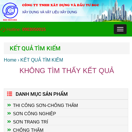
CÔNG TY TNHH XÂY DỰNG VÀ ĐẦU TƯ BGC
XÂY DỰNG VÀ VẬT LIỆU XÂY DỰNG
Hotline:
0903050015
Toggl
naviga
KẾT QUẢ TÌM KIẾM
Home
›
KẾT QUẢ TÌM KIẾM
KHÔNG TÌM THẤY KẾT QUẢ
DANH MỤC SẢN PHẨM
THI CÔNG SƠN-CHỐNG THẤM
SƠN CÔNG NGHIỆP
SƠN TRANG TRÍ
CHỐNG THẤM