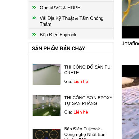
THI CÔNG SƠN EPOXY
NHÀ XƯỞNG
Ống uPVC & HDPE
Giá:
Liên hệ
Vải Địa Kỹ Thuật & Tấm Chống
Thấm
CHỐNG THẤM SÀN MÁI
Bếp Điện Fujicook
Giá:
Liên hệ
Jotafl
SẢN PHẨM BÁN CHẠY
THI CÔNG ĐỔ SÀN PU
CRETE
Giá:
Liên hệ
THI CÔNG SƠN EPOXY
TỰ SAN PHẲNG
Giá:
Liên hệ
Bếp Điện Fujicook -
Công nghệ Nhật Bản
Model: 589