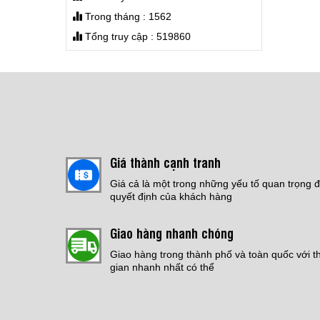
THI CÔNG SƠN EPOXY
Trong tháng : 1562
NHÀ XƯỞNG
Jotafloor EP SL Uni
Tổng truy cập : 519860
Giá:
Liên hệ
Giá:
4,200,000 đ
CHỐNG THẤM SÀN MÁI
Giá:
Liên hệ
THI CÔNG ĐỔ SÀN PU
Giá thành cạnh tranh
CRETE
Giá:
Liên hệ
Giá cả là một trong những yếu tố quan trọng 
quyết định của khách hàng
THI CÔNG SƠN EPOXY
Giao hàng nhanh chóng
TỰ SAN PHẲNG
Giá:
Liên hệ
Giao hàng trong thành phố và toàn quốc với t
gian nhanh nhất có thể
Bếp Điện Fujicook -
Công nghệ Nhật Bản
Model: 589