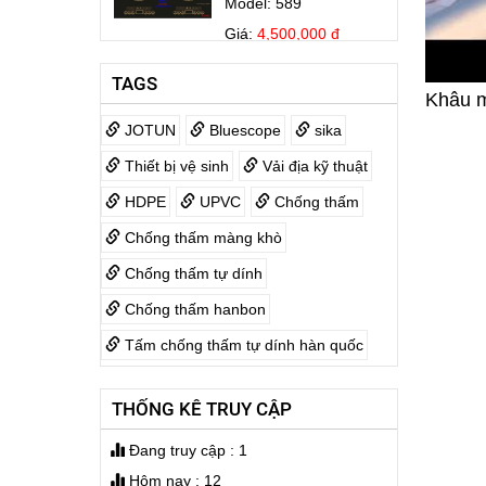
Giá:
4,500,000 đ
Bếp Điện Fujicook -
TAGS
Công nghệ Nhật Bản
Khâu mố
Model: 579
JOTUN
Bluescope
sika
Giá:
3,999,000 đ
Thiết bị vệ sinh
Vải địa kỹ thuật
KOVA MATIC KL5 25KG
HDPE
UPVC
Chống thấm
Giá:
1,700,000 đ
Chống thấm màng khò
Chống thấm tự dính
Jotamastic 90
Chống thấm hanbon
Giá:
3,600,000 đ
Tấm chống thấm tự dính hàn quốc
THỐNG KÊ TRUY CẬP
Jotun Futura Classic
Giá:
4,140,000 đ
Đang truy cập : 1
Hôm nay : 12