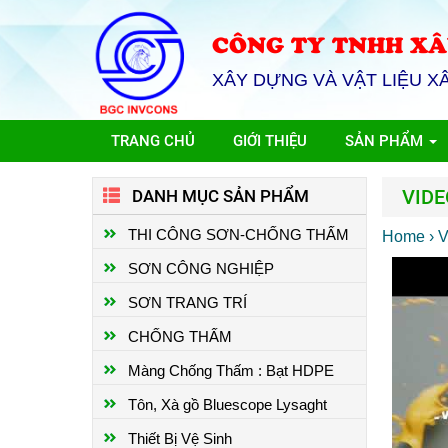
CÔNG TY TNHH XÂ
XÂY DỰNG VÀ VẬT LIỆU X
TRANG CHỦ
GIỚI THIỆU
SẢN PHẨM
VIDE
DANH MỤC SẢN PHẨM
THI CÔNG SƠN-CHỐNG THẤM
Home
›
V
SƠN CÔNG NGHIỆP
SƠN TRANG TRÍ
CHỐNG THẤM
Màng Chống Thấm : Bạt HDPE
Tôn, Xà gồ Bluescope Lysaght
Thiết Bị Vệ Sinh