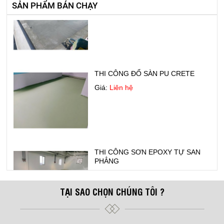
SẢN PHẨM BÁN CHẠY
THI CÔNG ĐỔ SÀN PU CRETE
Giá:
Liên hệ
THI CÔNG SƠN EPOXY TỰ SAN
PHẲNG
Giá:
Liên hệ
TẠI SAO CHỌN CHÚNG TÔI ?
Bếp Điện Fujicook - Công nghệ Nhật
Bản Model: 589