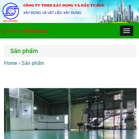
CÔNG TY TNHH XÂY DỰNG VÀ ĐẦU TƯ BGC
XÂY DỰNG VÀ VẬT LIỆU XÂY DỰNG
Hotline:
0903050015
Toggl
naviga
Sản phẩm
Home
› Sản phẩm