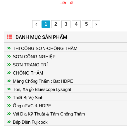
Liên hệ
‹
1
2
3
4
5
›
DANH MỤC SẢN PHẨM
THI CÔNG SƠN-CHỐNG THẤM
SƠN CÔNG NGHIỆP
SƠN TRANG TRÍ
THI CÔNG SƠN EPOXY NHÀ
CHỐNG THẤM
XƯỞNG
Màng Chống Thấm : Bạt HDPE
Giá:
Liên hệ
Tôn, Xà gồ Bluescope Lysaght
Thiết Bị Vệ Sinh
Ống uPVC & HDPE
Vải Địa Kỹ Thuật & Tấm Chống Thấm
CHỐNG THẤM SÀN MÁI
Bếp Điện Fujicook
Giá:
Liên hệ