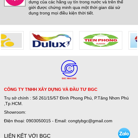
Jotamastic 90
dựng của các hãng uy tín trong nước và trên thế
giới được chứng minh qua một thời gian dài sử
Giá:
3,600,000 đ
dụng trong mọi điều kiện thời tiết.
THI CÔNG ĐỔ SÀN PU CRETE
Giá:
Liên hệ
Jotun Futura Classic
Giá:
4,140,000 đ
THI CÔNG SƠN EPOXY TỰ SAN
PHẲNG
Giá:
Liên hệ
CÔNG TY TNHH XÂY DỰNG VÀ ĐẦU TƯ BGC
Jotafloor EP SL Uni
Trụ sở chính : Số 261/15/57 Đình Phong Phú, P.Tăng Nhơn Phú
,Tp.HCM.
Giá:
4,200,000 đ
Showroom:
Bếp Điện Fujicook - Công nghệ Nhật
Điện thoại: 0903050015 - Email: congtybgc@gmail.com
Bản Model: 589
Giá:
4,500,000 đ
LIÊN KẾT VỚI BGC