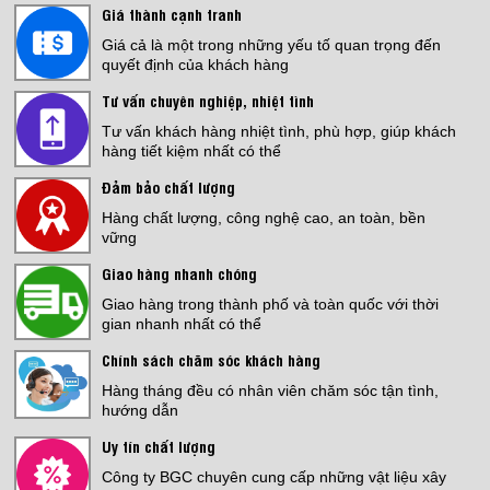
Giá thành cạnh tranh
Giá:
4,500,000 đ
Giá cả là một trong những yếu tố quan trọng đến
quyết định của khách hàng
Tư vấn chuyên nghiệp, nhiệt tình
Tư vấn khách hàng nhiệt tình, phù hợp, giúp khách
Bếp Điện Fujicook - Công nghệ Nhật
hàng tiết kiệm nhất có thể
Bản Model: 579
Đảm bảo chất lượng
Giá:
3,999,000 đ
Hàng chất lượng, công nghệ cao, an toàn, bền
THI CÔNG SƠN EPOXY NHÀ
vững
XƯỞNG
Giá:
Liên hệ
Giao hàng nhanh chóng
Giao hàng trong thành phố và toàn quốc với thời
KOVA MATIC KL5 25KG
gian nhanh nhất có thể
Giá:
1,700,000 đ
Chính sách chăm sóc khách hàng
Hàng tháng đều có nhân viên chăm sóc tận tình,
CHỐNG THẤM SÀN MÁI
hướng dẫn
Giá:
Liên hệ
Uy tín chất lượng
Công ty BGC chuyên cung cấp những vật liệu xây